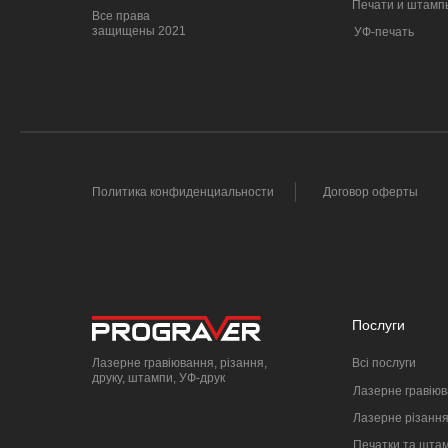
Печати и штамп
Все права
защищены 2021
УФ-печать
Политика конфиденциальности
Договор оферты
Послуги
Лазерне гравіювання, різання,
Всі послуги
друку, штампи, УФ-друк
Лазерне гравію
Лазерне різанн
Печатки та шта