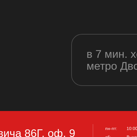
в 7 мин. 
метро Дв
пн-пт:
10:0
вича 86Г, оф. 9