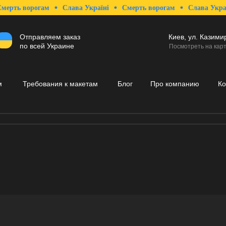
ть ворогам
Слава Україні
Смерть ворогам
Слава Україні
Отправляем заказ
Киев, ул. Казими
по всей Украине
Посмотреть на кар
м
Требования к макетам
Блог
Про компанию
Ко