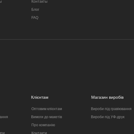
ы
Контакты
Блог
FAQ
Клієнтам
Магазин виробів
Оптовим клієнтам
Вироби під гравіювання
вання
Вимоги до макетів
Вироби під УФ-друк
я
Про компанію
мпи
Контакти