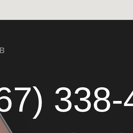
в
67) 338-