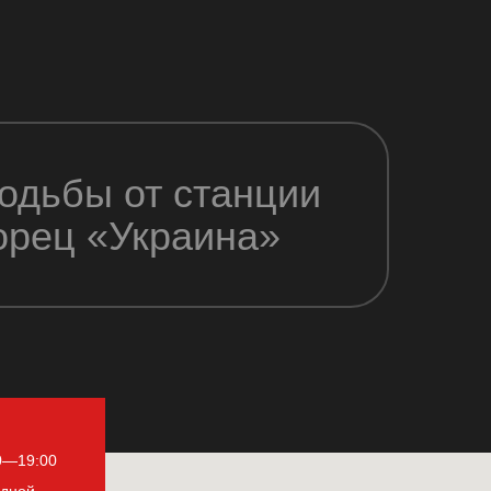
ходьбы от станции
орец «Украина»
0—19:00