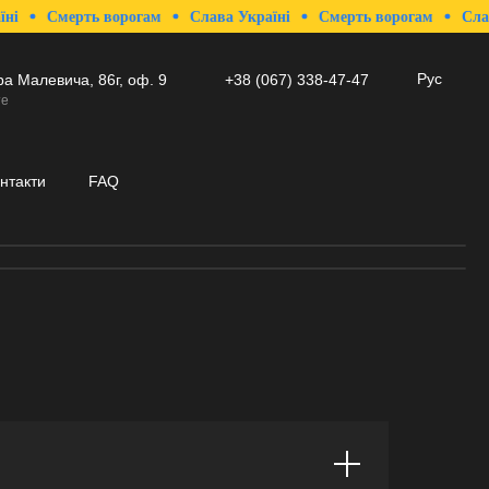
Смерть ворогам
Слава Україні
Смерть ворогам
Слава 
Рус
ра Малевича, 86г, оф. 9
+38 (067) 338-47-47
те
нтакти
FAQ