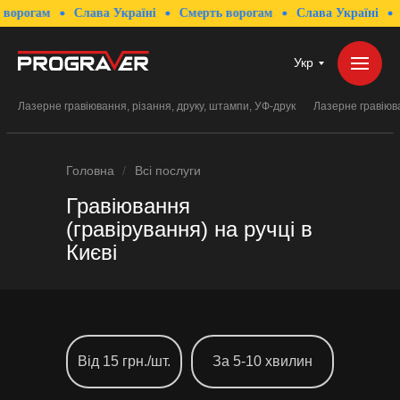
ам
Слава Україні
Смерть ворогам
Слава Україні
Смерть
Укр
Лазерне гравіювання, різання, друку, штампи, УФ-друк
Лазерне гравіюва
Головна
/
Всі послуги
Гравіювання
(гравірування) на ручці
в
Києві
Від 15 грн./шт.
За 5-10 хвилин