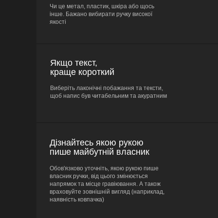
Чи це метал, пластик, шкіра або щось
інше. Бажано вибирати ручку високої
якості
Якщо текст,
краще короткий
Виберіть лаконічні побажання та тексти,
щоб напис був читабельним та акуратним
Дізнайтесь якою рукою
пише майбутній власник
Обов'язково уточніть, якою рукою пише
власник ручки, від цього змінюється
напрямок та місце гравіювання. А також
враховуйте зовнішній вигляд (наприклад,
наявність ковпачка)