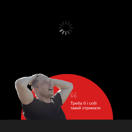
Треба б і собі
такий отримати