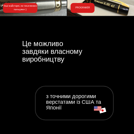
Інші майстерні, не тикатимемо
PROGRAVER
пальцями :)
Це можливо
завдяки власному
виробництву
з точними дорогими
верстатами із США та
Японії