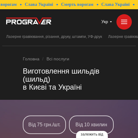
м
Слава Україні
Смерть ворогам
Слава Україні
Смерть
Укр
Лазерне гравіювання, різання, друку, штампи, УФ-друк
Лазерне гравіюва
Головна
/
Всі послуги
Виготовлення шильдів
(шильд)
в Києві та Україні
Від 75 грн./шт.
Від 10 хвилин
залежить від