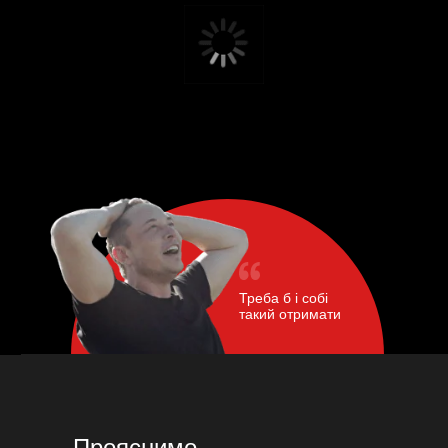
Треба б і собі
такий отримати
Прояснимо