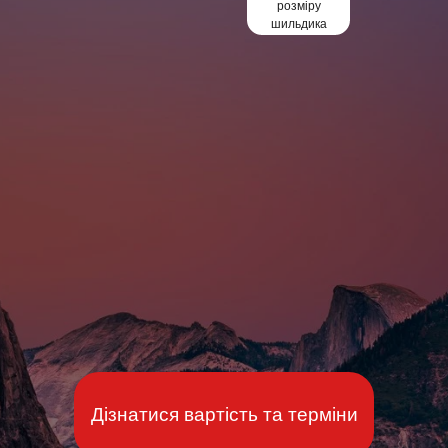
розміру
шильдика
Дізнатися вартість та терміни