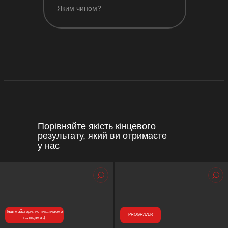
Яким чином?
Порівняйте якість кінцевого
результату, який ви отримаєте
у нас
Інші майстерні, не тикатимемо
Інші майстерні, не тикатимемо
PROGRAVER
пальцями :)
пальцями :)