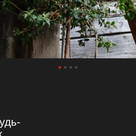
удь-
х