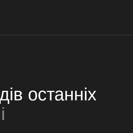
ів останніх
і