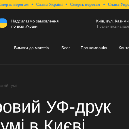
ворогам
Слава Україні
Смерть ворогам
Слава Україні
Надсилаємо замовлення
Київ, вул. Казим
по всій Україні
Подивитись на карт
Вимоги до макетів
Блог
Про компанію
Конт
ткій гумі
овий УФ-друк
гумі
в Києві