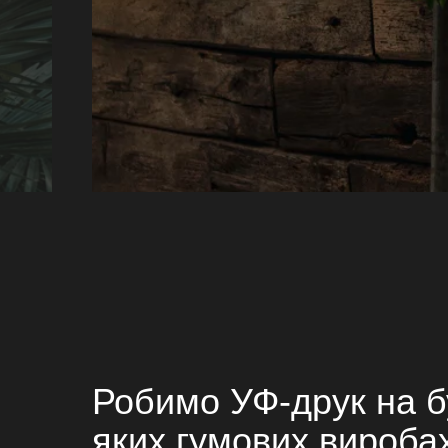
Робимо УФ-друк на б
яких гумових вироба