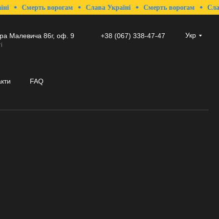
Смерть ворогам
Слава Україні
Смерть ворогам
Слава Укра
Укр
ира Малевича 86г, оф. 9
+38 (067) 338-47-47
і
акти
FAQ